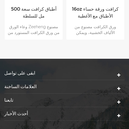
100٪ صديقة للبيئة كرافت
16oz كرافت ورقة حساء
الأطباق ورقة الكرافت مع
الأطباق مع الأغطية
أغطية للسلطة
سطح ورق الكرافت مع غرامات
ورق الكرافت مصنوع من
أعلى ناعمة ونظيفة، وهو
الألياف الخشبية، ويمكن
مدعوم من المواد الخام
استردادها بالكامل واستخدامها
الطبيعية يتم استخدام ورقة
كثيرا مرات. هذه لا مثيل لها من
كرافت غير سامة في الغالب
قبل التعبئة والتغليف الأخرى
للأغذية Packaging.zeeheng
Kraft.Kraft الأطباق الورقية
كأس ورق السلطانية هو أفضل
مناسبة لجميع أنواع الطعام
اختيار.
الساخن والبارد
ابقى على تواصل
العلامات الساخنة
تابعنا
أحدث الأخبار