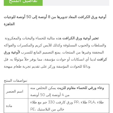
تفاصيل المنتج
أوعية ورق الكرافت المعاد تدويرها من 8 أونصة إلى 50 أونصة للوجبات
الجاهزة
تعتبر أوعية
ورق الكرافت
هذه مثالية للحساء واليخنات والمعكرونة
والسلطات والحبوب المسلوقة وكذلك للآيس كريم والمكسرات والفواكه
المجففة وغيرها من المنتجات. يمنع التصميم المانع للتسرب
لأوعية ورق
كرافت
لدينا أي انسكابات أو حوادث مؤسفة، مما يوفر حلاً موثوقًا به. قل
وداعًا للحوادث المؤسفة وركز على تقديم تجربة طعام مبهجة.
مواصفات المنتج:
وعاء ورقي للحساء مقاوم للزيت
يمكن التخلص منه
اسم العنصر
من 4 أونصة إلى 50 أونصة
ورق كارفت 330 جم مع طلاء PP، طلاء PLA، طلاء
مادة
PE، خالي من البلاستيك