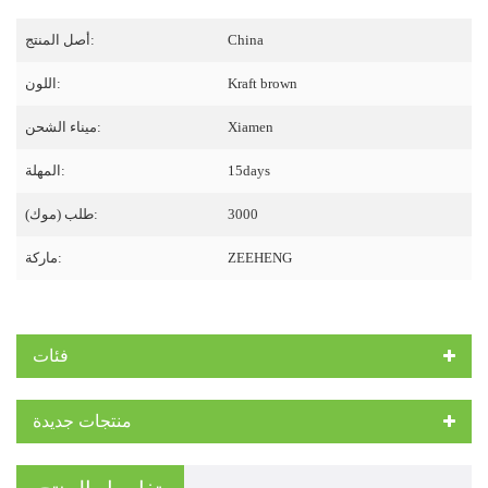
China
أصل المنتج:
Kraft brown
اللون:
Xiamen
ميناء الشحن:
15days
المهلة:
3000
طلب (موك):
ZEEHENG
ماركة:
فئات
منتجات جديدة