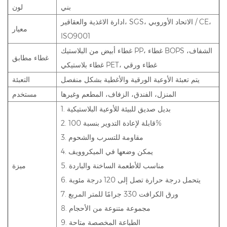
بني
لون
ادارة الاغذية والعقاقير، SGS، الاتحاد الأوروبي / CE،
معيار
ISO9001
غطاء أبيض من البلاستيك PP، غطاء BOPS الشفاف،
غطاء مطابق
غطاء بلاستيكي PET، غطاء ورقي
يتم تعبئة الأوعية الورقية والأغطية بشكل منفصل
التعبئة
المنزل، الفندق، الزفاف، المطعم وغيرها
مستخدم
1. بديل صديق للبيئة للأوعية البلاستيكية
2. قابلة لإعادة التدوير بنسبة 100%
3. مقاومة للتسرب والشحوم
4. يمكن وضعها في الميكروويف
5. مناسب للأطعمة الساخنة والباردة
ميزة
6. يتحمل درجة حرارة تصل إلى 120 درجة مئوية
7. ورق الكرافت 330 جرامًا للمتر المربع
8. مجموعة متنوعة من الأحجام
9. الطباعة المخصصة متاحة