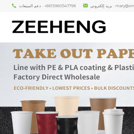
mary@xm
بريد إلكتروني :
+8615960547796
دعم المبيعات :