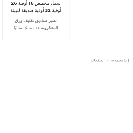
سماد مخصص 16 أوقية 26
أوقية 32 أوقية صديقة للبيئة
ورق الكرافت القابل للتصرف
تعتبر صناديق
تغليف ورق
الوجبات الجاهزة تغليف الأرز
المعكرونة
هذه منتجًا مثاليًا
حاوية الإخراج علبة ورق
لتغليف المواد الغذائية لتقديم
المعكرونة
الطعام الجاهز الساخن أو البارد.
قم بتخزين أو تقديم وجبات
المعكرونة على الطريقة
ما مجموعه
1
الصفحات
الآسيوية وصناديق الأرز وأجنحة
الدجاج الجاموس والسلطات
والمزيد.