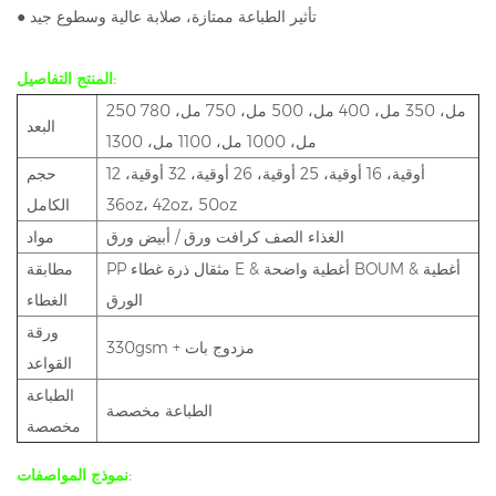
● تأثير الطباعة ممتازة، صلابة عالية وسطوع جيد
المنتج التفاصيل:
250 مل، 350 مل، 400 مل، 500 مل، 750 مل، 780
البعد
مل، 1000 مل، 1100 مل، 1300
12 أوقية، 16 أوقية، 25 أوقية، 26 أوقية، 32 أوقية،
حجم
36oz، 42oz، 50oz
الكامل
الغذاء الصف كرافت ورق / أبيض ورق
مواد
PP مثقال ذرة
غطاء E & أغطية واضحة BOUM & أغطية
مطابقة
الورق
الغطاء
ورقة
330gsm + مزدوج بات
القواعد
الطباعة
الطباعة مخصصة
مخصصة
نموذج المواصفات: