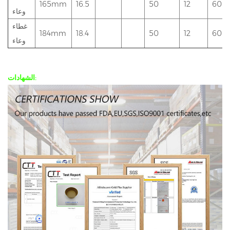
165mm
16.5
50
12
600
وعاء
غطاء
184mm
18.4
50
12
600
وعاء
الشهادات: