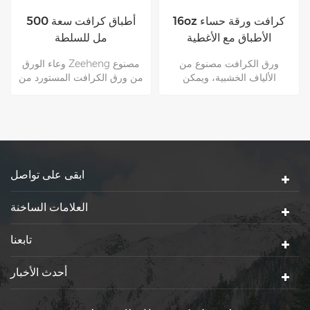
16oz كرافت ورقة حساء
أطباق كرافت سعة 500
الأطباق مع الأغطية
مل للسلطة
ورق الكرافت مصنوع من
وعاء الورق Zeeheng مصنوع
الألياف الخشبية، ويمكن
من ورق الكرافت المستورد من
استردادها بالكامل واستخدامها
الولايات المتحدة. إنه طبيعي
كثيرا مرات. هذه لا مثيل لها من
وآمن وخيار لحياة أفضل.
قبل التعبئة والتغليف الأخرى
Kraft.Kraft الأطباق الورقية
مناسبة لجميع أنواع الطعام
الساخن والبارد
ابقى على تواصل
العلامات الساخنة
تابعنا
أحدث الأخبار