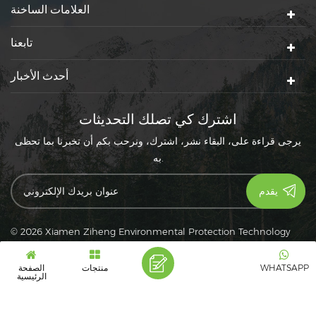
العلامات الساخنة
تابعنا
أحدث الأخبار
اشترك كي تصلك التحديثات
يرجى قراءة على، البقاء نشر، اشترك، ونرحب بكم أن تخبرنا بما تحظى
به.
© 2026 Xiamen Ziheng Environmental Protection Technology
سياسة خاصة
|
XML
|
Co., Ltd. كل الحقوق محفوظة.
|
خريطة الموقع
دعم شبكة IPv6
IPv6
WHATSAPP
منتجات
الصفحة
الرئيسية