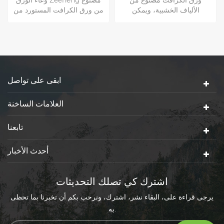
الكرافت مصنوع من ألياف
الألياف الخشبية، ويمكن
النباتات النقية، دون إضافة أي
استردادها بالكامل واستخدامها
مواد ضارة إلى الإنسان Body.it
كثيرا مرات. هذه لا مثيل لها من
آمنة وصحية لدينا حصلت سلطة
قبل التعبئة والتغليف الأخرى
وعاء ورقي على الاتحاد
Kraft.Kraft الأطباق الورقية
الأوروبي، LFGB، FDA، SDS
مناسبة لجميع أنواع الطعام
وغيرها من الشهادات.
الساخن والبارد
ابقى على تواصل
العلامات الساخنة
تابعنا
أحدث الأخبار
اشترك كي تصلك التحديثات
يرجى قراءة على، البقاء نشر، اشترك، ونرحب بكم أن تخبرنا بما تحظى
به.