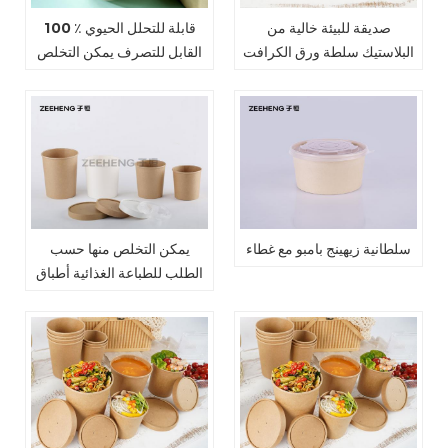
صديقة للبيئة خالية من
100 ٪ قابلة للتحلل الحيوي
البلاستيك سلطة ورق الكرافت
القابل للتصرف يمكن التخلص
السلطانيات مع الأغطية
منها الوجبات الجاهزة 38 أوقية
PLA ورقة الخيزران ورقة
سلطة السلطانية مع غطاء
سلطانية زيهينج بامبو مع غطاء
يمكن التخلص منها حسب
الطلب للطباعة الغذائية أطباق
سلطة جيش التحرير الشعبى
الصينى