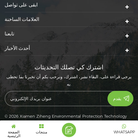
ابقى على تواصل
العلامات الساخنة
تابعنا
أحدث الأخبار
اشترك كي تصلك التحديثات
يرجى قراءة على، البقاء نشر، اشترك، ونرحب بكم أن تخبرنا بما تحظى
به.
© 2026 Xiamen Ziheng Environmental Protection Technology
سياسة خاصة
|
XML
|
Co., Ltd. كل الحقوق محفوظة.
|
خريطة الموقع
دعم شبكة IPv6
IPv6
WHATSAPP
منتجات
الصفحة
الرئيسية