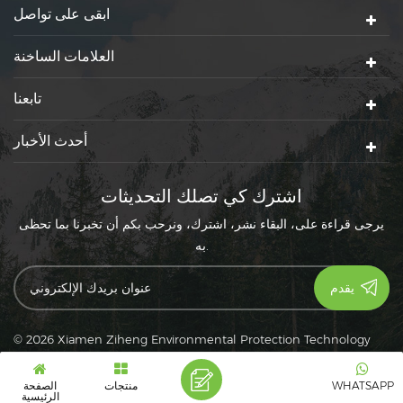
ابقى على تواصل
العلامات الساخنة
تابعنا
أحدث الأخبار
اشترك كي تصلك التحديثات
يرجى قراءة على، البقاء نشر، اشترك، ونرحب بكم أن تخبرنا بما تحظى
به.
© 2026 Xiamen Ziheng Environmental Protection Technology
سياسة خاصة
|
XML
|
Co., Ltd. كل الحقوق محفوظة.
|
خريطة الموقع
دعم شبكة IPv6
IPv6
WHATSAPP
منتجات
الصفحة
الرئيسية