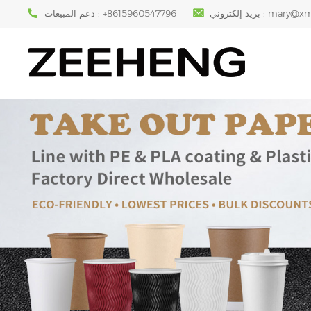
mary@xm
بريد إلكتروني :
+8615960547796
دعم المبيعات :