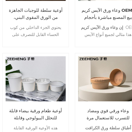
وعاء ورق الآيس كريم OEM ،
أوعية سلطة للوجبات الجاهزة
بيع المصنع مباشرة بأحجام
من الورق المقوى البني،
متعددة
وحاويات حساء كرافت
OE
إن وعاء ورق الآيس كريم
يحتوي الجزء الداخلي من كوب
للاستعمال مرة واحدة
هذا مثالي لجميع أنواع الآيس
الحساء القابل للتصرف على
يم، وهو متوفر في العديد من
طلاء مقاوم للماء والزيت، وهو
الأحجام المختلفة.
مناسب لك لتخزين الطعام
المهلة هي 10-25 يوما فقط.
السائل أو الزيتي بشكل أفضل
اتصل بنا في أي وقت.
دون القلق بشأن مشكلة تسرب
الزيت والماء.
وعاء ورقي قوي ومضاد
أوعية طعام ورقية بيضاء قابلة
للتسرب للاستعمال مرة
للتحلل البيولوجي وقابلة
واحدة من ZEEHENG
للتحلل للوجبات الجاهزة
أطباق سلطة ورق الكرافت
هذه الأوعية الورقية القابلة