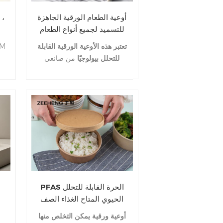
أوعية الطعام الورقية الجاهزة
للتسميد لجميع أنواع الطعام
تعتبر هذه الأوعية الورقية القابلة
M
للتحلل بيولوجيًا
من صانعي
القطع الأصلية وتصنيع التصميم
كر
الشخصي آمنة للأطعمة الساخنة
والباردة، وهي متوفرة بأحجام
مختلفة.
المهلة هي 10-25 يوما فقط.
اتصل بنا في أي وقت.
PFAS الحرة القابلة للتحلل
الحيوي المتاح الغذاء الصف
ورقة سلطة السلطانية
أوعية ورقية يمكن التخلص منها