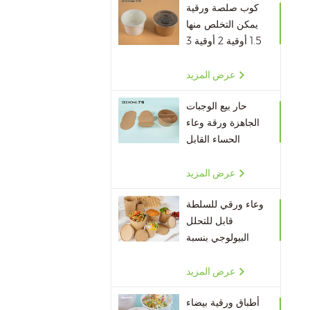
كوب صلصة ورقية
يمكن التخلص منها
1.5 أوقية 2 أوقية 3
أوقية 4 أوقية
عرض المزيد
حار بيع الوجبات
الجاهزة ورقة وعاء
الحساء القابل
للتصرف مقسم
الورق
عرض المزيد
وعاء ورقي للسلطة
قابل للتحلل
البيولوجي بنسبة
100٪ بالجملة
عرض المزيد
أطباق ورقية بيضاء