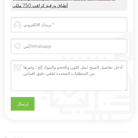
أطباق ورقية كرافت 750 مللي