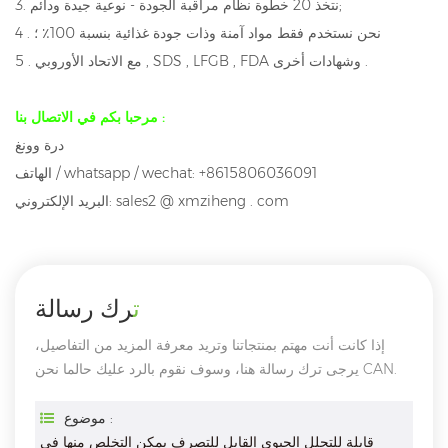
;
نتخذ 20 خطوة نظام مراقبة الجودة - نوعية جيدة ودائم
3.
4 . نحن نستخدم فقط مواد آمنة وذات جودة غذائية بنسبة 100٪ ؛
5 . مع الاتحاد الأوروبي , SDS , LFGB , FDA وشهادات أخرى .
مرحبا بكم في الاتصال بنا :
درة وونغ
الهاتف / whatsapp / wechat: +8615806036091
البريد الإلكتروني: sales2 @ xmziheng . com
ترك رسالة
إذا كانت أنت مهتم بمنتجاتنا وتريد معرفة المزيد من التفاصيل،
يرجى ترك رسالة هنا، وسوف نقوم بالرد عليك حالما نحن CAN.
موضوع :
قابلة للتحلل الحيوي القابل للتصرف يمكن التخلص منها في