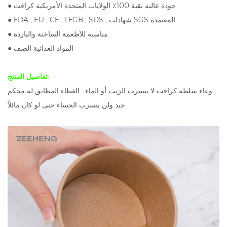
● جودة عالية نقية 100٪ الولايات المتحدة الأمريكية كرافت
● FDA , EU , CE , LFGB , SDS , شهادات SGS المعتمدة .
● مناسبة للأطعمة الساخنة والباردة .
● المواد الغذائية الصف
تفاصيل المنتج:
وعاء سلطة كرافت لا يتسرب الزيت أو الماء . الغطاء المطابق له محكم
جيد ولن يتسرب الحساء حتى لو كان مائلاً