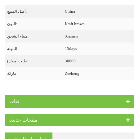
China
أصل المنتج:
Kraft brown
اللون:
Xiamen
ميناء الشحن:
15days
المهلة:
30000
طلب (موك):
Zeeheng
ماركة:
فئات
منتجات جديدة