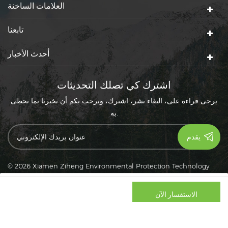
العلامات الساخنة
تابعنا
أحدث الأخبار
اشترك كي تصلك التحديثات
يرجى قراءة على، البقاء نشر، اشترك، ونرحب بكم أن تخبرنا بما تحظى
به.
© 2026 Xiamen Ziheng Environmental Protection Technology
سياسة خاصة
|
XML
|
Co., Ltd. كل الحقوق محفوظة.
|
خريطة الموقع
دعم شبكة IPv6
IPv6
WHATSAPP
منتجات
الصفحة
الاستفسار الآن
الرئيسية