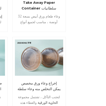
Take Away Paper
Container سلطانيات
سلطة 32 أوقية ورق أبيض
ال
وعاء طعام ورق أبيض بسعة 32
إن
طعام السلطانية
أونصة ، مناسب لجميع أنواع
ل
الأطعمة. نحن قادرون على
طباعة شعارك. اتصل بنا
غ
للحصول على مزيد من
ا
المعلومات.
إخراج وعاء ورق مخصص
صد
يمكن التخلص منه وعاء سلطة
ا
كرافت بغطاء بيع المصنع
لتجنب التآكل ، تشتمل مجموعة
ن
مباشرة
م
الحاوية الورقية
والغطاء هذه
م
وع