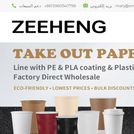
mary@xm
بريد إلكتروني :
+8615960547796
دعم المبيعات :