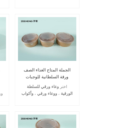
على غطاء ورقي مهووس يسمح
بدخول الهواء الساخن الرطب ،
ال
قبل أن يتم حبسه داخل الحاوية.
إنه لون نقي ، Kraft ، لعرض
تقديمي نظيف ، وهو مصنوع من
م
نفس الورق المقوى المزدوج
ال
المطلي بالبولي مثل الحاوية ،
لذلك فهو متين ومقاوم للرطوبة.
الجملة المتاح الغذاء الصف
و
ورقة السلطانية للوجبات
الجاهزة
شو
اختر
وعاء ورقي للسلطة
الورقية
،
ووعاء ورقي
،
وأكواب
وي
حساء ورقية بالجملة
،
وأوعية
وا
ورقية من الآيس كريم
لعمل
ال
أدوات مائدة جذابة لعملائك.
اتصل بنا لتسعير الجملة.
تتميز
الأوعية الورقية لسحب الطعام