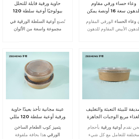
وعاء حساء ورقي مقاوم
حاوية ورقية قابلة للتحلل
للدهون سعة 16 أونصة يمكن
بيولوجيًا أوعية سلطة 120
تخلص منه للعصيدة مع غطاء
مللي ~ 1500 مللي وعاء
 وعاء الحساء
الورقي المقاوم
تُصنع
أوعية السلطة الورقية في
ورقي
مستدير من الورق الأبيض
لدهون الأبيض المقاوم للدهون
مجموعة واسعة من الألوان
القابل للتصرف
سعة 16 أونصة للعصيدة مع
والأنماط والمواد.
إذا كانت لديك
طاء ورقي مثالي لجميع أنواع
أي أسئلة ، فلا تتردد في الاتصال
لطعام، اتصل بنا للحصول على
بنا في أي وقت.
مزيد من المعلومات.
يقة للبيئة التعبئة والتغليف
عينة مجانية تأخذ بعيدًا حاوية
لغذاء مربع الوجبات الجاهزة
ورقية أوعية سلطة 120 مللي
القابلة للتحلل الحيوي
~ 1500 مللي وعاء ورق
حن نقدم
أوعية ورقية
بأحجام
يتميز كوب الطعام الساخن
خصص ورقة كأس الحساء
كرافت يمكن التخلص منه
ختلفة للتعامل مع كل شيء
الورقي
هذا بحافة ملفوفة
اء سلطة وعاء ورقي حاوية
وعاء مستدير لتغليف المواد