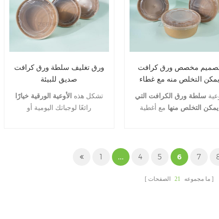
يكفي لتدوم لفترة طويلة.
صميم مخصص ورق كرافت
ورق تغليف سلطة ورق كرافت
مكن التخلص منه مع غطاء
صديق للبيئة
عية
سلطة ورق الكرافت التي
تشكل هذه
الأوعية الورقية خيارًا
يمكن التخلص منها
مع أغطية
رائعًا لوجباتك اليومية أو
PET وأغطية PP وأغطية OPS
مطاعمك ، وشاحنات الأطعمة ،
غطية الورق مصنوعة من ورق
وطلبات التنقل ، والمناسبات
عالي الجودة ومقاومة للزيت
الخاصة ، وأنواع أخرى من بيئات
الماء وغير سامة وغير ضارة.
خدمات الطعام.
1
...
4
5
6
7
تتوفر أطباق سلطة الحساء
مطبوعة بشعار بأحجام متعددة.
ما مجموعه
21
الصفحات
سهل الاستخدام ، يمكن
ستخدامه ليس فقط لأكشاك
الطعام ولكن أيضًا للوجبات