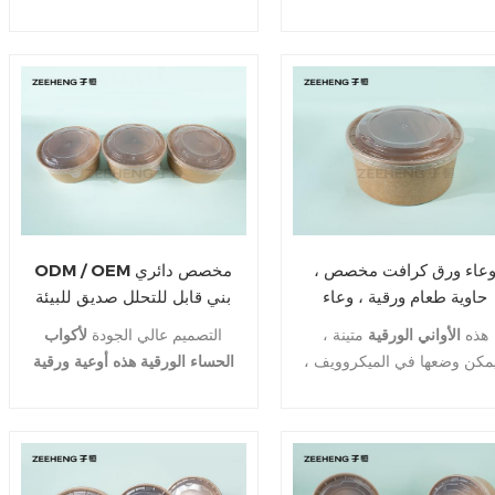
من الأطباق الجانبية إلى
بإحكام ، مما يجعله مثاليًا لضمان
كرافت وعاء
الغذائية
مقبلات كبيرة الحجم. سواء كان
ملاءمة غطاء آمنًا وآمنًا. إنه
ضيوفك يتطلعون إلى تناول
سلس الملمس ، مما يجعله
وجبتهم أثناء التنقل أو أثناء
رائعًا للشرب أيضًا. عندما يكون
شاهدة عرضهم المفضل ، فإن
الغطاء في وضع التشغيل ، تعمل
تصميم الخاص لهذه الأوعية من
الحافة على منع الانسكابات
المؤكد أن يرضي كل عميل.
بسبب التثبيت المحكم ، بينما
تقضي أيضًا على مخاطر الفقد
السريع لدرجة الحرارة.
عاء ورق كرافت مخصص ،
ODM / OEM مخصص دائري
حاوية طعام ورقية ، وعاء
بني قابل للتحلل صديق للبيئة
ربة ، طبق سلطة كرافت ،
يسلب سلطة الوجبات
هذه
الأواني الورقية
متينة ،
التصميم عالي الجودة
لأكواب
قابل للتلف ، يسلب ورق
السريعة كرافت ورق تغليف
مكن وضعها في الميكروويف ،
الحساء الورقية هذه
أوعية ورقية
الكرافت طبق سلطة
عاء
لأهم من ذلك أنها قابلة للتحلل
للسلطة
وأغطية ذات فتحات
بيولوجي مع الطبيعة الأم ، وهي
تهوية تتناسب بشكل مريح مع
بسعر المصنع ، لذا فهي في
الحياة اليومية ، وتمنع السوائل
متناول الجميع.
من الانسكاب ، كما أنها مقاومة
للزيت والتسرب ، ومتينة بما