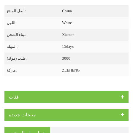
China
أصل المنتج:
White
اللون:
Xiamen
ميناء الشحن:
15days
المهلة:
3000
طلب (موك):
ZEEHENG
ماركة:
فئات
منتجات جديدة