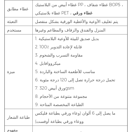
غطاء أبيض من البلاستيك PP ، غطاء شفاف BOPS ،
غطاء مطابق
غطاء ورقي
غطاء بلاستيكي PET ،
يتم تغليف الأوعية والأغطية الورقية بشكل منفصل
التعبئة
المنزل والفندق والزفاف والمطاعم وغيرها
مستخدم
1. بديل صديق للبيئة للأوعية البلاستيكية
2. 100٪ قابلة لإعادة التدوير
3. مقاومة التسرب والشحوم
4. ميكرووافابل
5. مناسب للأطعمة الساخنة والباردة
ميزة
6. تحمل درجة حرارة تصل إلى 120 درجة مئوية
7. ورق أبيض 320gsm
8. مجموعة متنوعة من الأحجام
9. الطباعة المخصصة المتاحة
ما يصل إلى 6 ألوان (وعاء ورقي بطباعة فليكس
طباعة الشعار
ووعاء ورقي بطباعة أوفست)
مفهوم