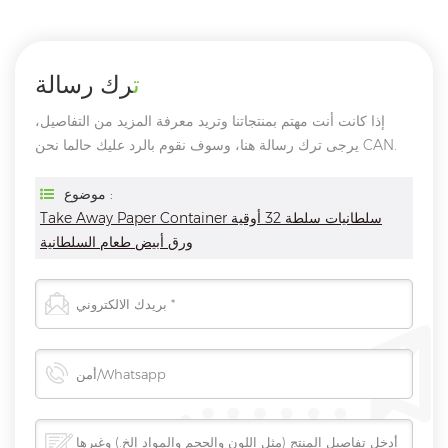
ترك رسالة
إذا كانت أنت مهتم بمنتجاتنا وتريد معرفة المزيد من التفاصيل،
يرجى ترك رسالة هنا، وسوف نقوم بالرد عليك حالما نحن CAN.
موضوع :
Take Away Paper Container سلطانيات سلطة 32 أوقية
ورق أبيض طعام السلطانية