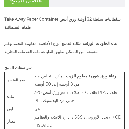
تفاصيل المنتج
Take Away Paper Container سلطانيات سلطة 32 أوقية ورق أبيض
طعام السلطانية
هذه
الحاويات الورقية
مثالية لجميع أنواع الأطعمة. مقاومة التجمد وغير
مشوهة. من الممكن تطبيق الطباعة ذات العلامات التجارية.
مواصفات المنتج:
وعاء ورق شوربة مقاوم للزيت
يمكن التخلص منه
اسم العنصر
من 8 أونصة إلى 50 أونصة
ورق أبيض 320gsm ، طلاء PP ، طلاء PLA ، طلاء
مادة
PE ، خالي من البلاستيك
بني
لون
ادارة الاغذية والعقاقير ، SGS ، الاتحاد الأوروبي / CE
معيار
، ISO9001