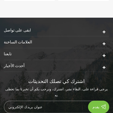
ة في
صديقة للبيئة الأغطية. غطاء ورق
ذي سماكة عالية ورقة تبدو ج
محلل تماما هو طلب اجتماعي
جنبا إلى جنب ولديها شعور عا
جديد
الجودة.
ابقى على تواصل
العلامات الساخنة
تابعنا
أحدث الأخبار
اشترك كي تصلك التحديثات
يرجى قراءة على، البقاء نشر، اشترك، ونرحب بكم أن تخبرنا بما تحظى
به.