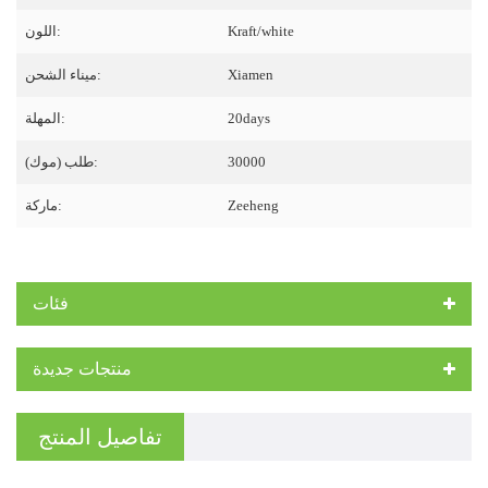
Kraft/white
اللون:
Xiamen
ميناء الشحن:
20days
المهلة:
30000
طلب (موك):
Zeeheng
ماركة:
فئات
منتجات جديدة
تفاصيل المنتج