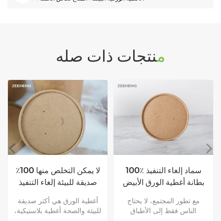
منتجات ذات صله
ملة
100٪ سماد إلغاء التنفيذ
ت
بطانة أغطية الورق الأبيض
صديقة للبيئة إلغاء التنفي
أغطية ورق كرافت للأوع
"من
مع تطور المجتمع، لا يحتاج
أغطية الورق هي أكثر صديق
أغطية
الناس فقط إلى الأطباق
للبيئة والصحة أغطية بلاستيك
لأغطية
الورقية، ولكن أيضا ورقة
و هي التحلل. في الوقت نفس