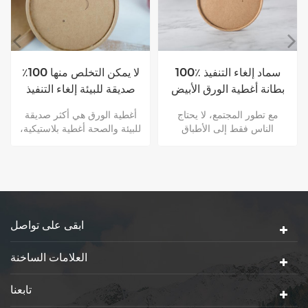
100٪ سماد إلغاء التنفيذ
لا يمكن التخلص منها 100٪
بطانة أغطية الورق الأبيض
صديقة للبيئة إلغاء التنفيذ
أغطية ورق كرافت للأوعية
مع تطور المجتمع، لا يحتاج
أغطية الورق هي أكثر صديقة
الناس فقط إلى الأطباق
للبيئة والصحة أغطية بلاستيكية،
الورقية، ولكن أيضا ورقة
و هي التحلل. في الوقت نفسه،
صديقة للبيئة الأغطية. غطاء ورق
ذي سماكة عالية ورقة تبدو جيدة
محلل تماما هو طلب اجتماعي
جنبا إلى جنب ولديها شعور عالية
جديد
الجودة.
ابقى على تواصل
العلامات الساخنة
تابعنا