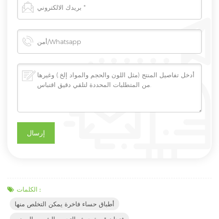
الكلمات :
أطباق حساء فاخرة يمكن التخلص منها
فنجان قهوة جيش التحرير الشعبى الصينى