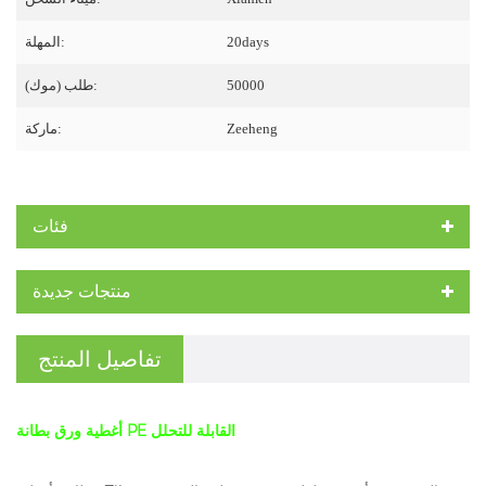
20days
المهلة:
50000
طلب (موك):
Zeeheng
ماركة:
فئات
منتجات جديدة
تفاصيل المنتج
أغطية ورق بطانة PE القابلة للتحلل