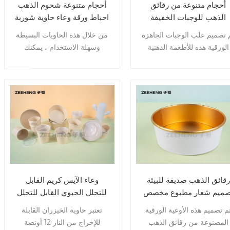
أحجام متنوعة من رقائق
أحجام متنوعة شحوم الذهب
الذهب للوجبات الخفيفة
احباط ورقة وعاء حاوية شوربة
 تصميم علب الوجبات الجاهزة
من خلال هذه الحاويات البسيطة
الورقية هذه للأطعمة الدهنية
وسهلة الاستخدام ، يمكنك
لسائدة ومانعة للتسرب. سيتم
الاستمتاع بوجبات عائلية صحية
ليف طعامك بأمان في حاويات
في أي وقت وفي أي مكان.
لأشرطة الموجهة هذه. يمكن
يمكن استخدام هذا الطبق في
أيضًا تسخين هذه الحاويات
تغليف البالغين أو الأطفال
باستخدام الميكروويف.
للسلطة الطازجة أو الفاكهة أو
الجزر أو أي وجبات خفيفة جافة
أو شطائر ، إلخ. إنه مثالي للعمل
أو المدرسة.
رقائق الذهب صديقة للبيئة
وعاء الآيس كريم القابل
صميم شعار مطبوع مخصص
للتحلل الحيوي القابل للتحلل
عاء ورقي لحساء المعكرونة
12 أونصة
م تصميم هذه الأوعية الورقية
تعتبر حاوية الخيزران القابلة
القابل للتصرف 42oz مع
المصنوعة من رقائق الذهب
للإخراج من النار 12 أونصة
غطاء