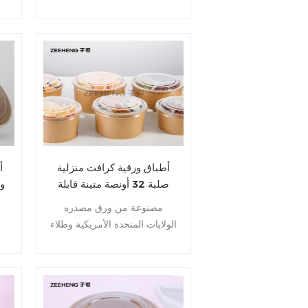
للبيئة وأواني خضراء حقيقية.
تتطابق الأوعية مع نوعين من
الأغطية: غطاء PP أبيض مسطح
ال
وغطاء BOPS الشفاف. أوعية
مثالية لتقديم معكرونة السلطة.
عينات مجانية، اتصل بنا على
86-15960547796.
أطباق ورقية كرافت منزلية
أ
صلبة 32 أونصة متينة قابلة
وا
للتحلل الحيوي يمكن التخلص
مصنوعة من ورق مصدره
منها صندوق طعام
الولايات المتحدة الأمريكية وطلاء
PE مزدوج الجوانب. EcoBowls
32oz هي خيار وعاء مستدام
يحافظ على البيئة. لا تنتظر ،
ال
اتصل للحصول على عينات!
و