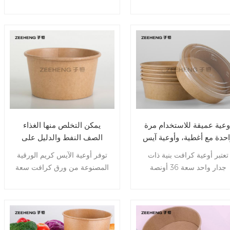
لحمل الأطعمة الدهنية. سيتم
واحدة من أكثر الكتب مبيعًا لدينا.
تعبئة طعامك بأمان في هذه
سيكون حفلتك أكثر سخونة مع
حاويات. يمكن أيضًا تسخين هذه
هذه الأكواب الممتعة. تجتاز
الحاويات باستخدام أفران
أكواب الطعام الورقية الخاصة بنا
الميكروويف. عينات مجانية،
الاختبار حيث يقدم المشغلون
اتصل بنا على 86-
وجبات كبيرة يتم الاستمتاع بها
15960547796.
في نزهات عائلية أو حفلات
مكتبية أو العشاء في المنزل.
وعية عميقة للاستخدام مرة
يمكن التخلص منها الغذاء
حدة مع أغطية، وأوعية آيس
الصف النفط والدليل على
كريم ورقية مقاومة للزيت
الآيس كريم ورقة السلطانيات
تعتبر أوعية كرافت بنية ذات
توفر أوعية الآيس كريم الورقية
16 أوقية مع اغطية
جدار واحد سعة 36 أونصة
المصنوعة من ورق كرافت سعة
صديقة للبيئة وخيارًا مستدامًا
16 أونصة مع أغطية بلاستيكية
رائعًا لمطعمك. حافة عريضة
PP قابلة لإعادة التدوير وأغطية
شكل تجعل الحاوية أكثر صلابة
شفافة BOPS تنوعًا وأسلوبًا.
متانة. تتوفر طباعة مخصصة
يمكن استخدام هذه الحاويات
لزيادة عرض علامتك التجارية
البيضاوية كحلول تغليف خدمة