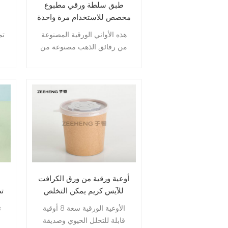
طبق سلطة ورقي مطبوع
مخصص للاستخدام مرة واحدة
36 أونصة مع غطاء
هذه الأواني الورقية المصنوعة
تم
من رقائق الذهب مصنوعة من
مواد عالية الجودة ، وليس من
ا
السهل تمزيقها. لا ينكسر إطار
تغ
الكرتون الفائق ، ويستخدم مواد
ا
خفيفة الوزن عند إضافة الطعام
، ويمكن أن ينتقل بسهولة من
مكان إلى آخر.
أوعية ورقية من ورق الكرافت
للآيس كريم يمكن التخلص
ت
منها بسعة 8 أونصة مع أغطية
و
الأوعية الورقية سعة 8 أوقية
ت
قابلة للتحلل الحيوي وصديقة