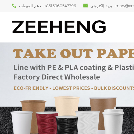
mary@xm
بريد إلكتروني :
+8615960547796
دعم المبيعات :