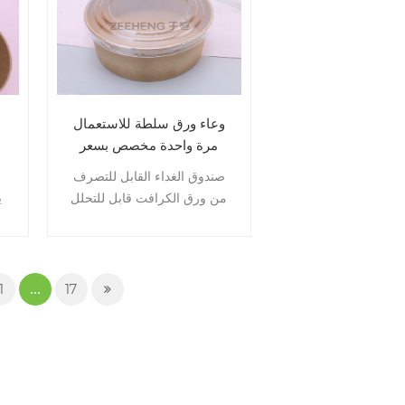
وعاء ورق سلطة للاستعمال
مرة واحدة مخصص بسعر
الجملة مع غطاء 1500 مل
ط
صندوق الغداء القابل للتصرف
من ورق الكرافت صندوق
من ورق الكرافت قابل للتحلل
ي
تغليف الأطعمة الجاهزة
البيولوجي ومقاوم للزيت ومانع
ال
للتسرب، ومناسب لجميع أنواع
وم
الطعام.
و
1
...
17
و
وه