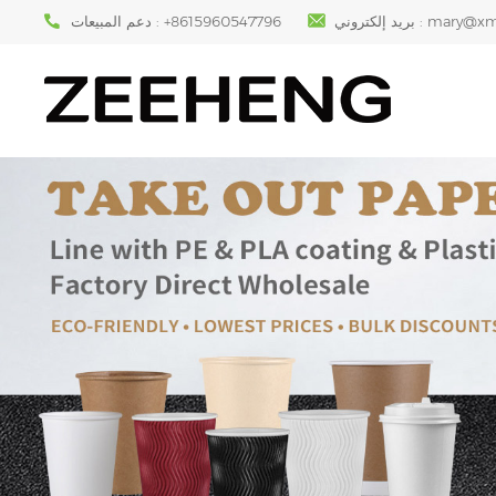
mary@xm
بريد إلكتروني :
+8615960547796
دعم المبيعات :