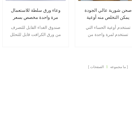
صحن شوربة عالي الجودة
وعاء ورق سلطة للاستعمال
يمكن التخلص منه أوعية
مرة واحدة مخصص بسعر
سلطة مع أغطية
الجملة مع غطاء 1500 مل
تستخدم أوعية الحساء التي
صندوق الغداء القابل للتصرف
من ورق الكرافت صندوق
تستخدم لمرة واحدة من
من ورق الكرافت قابل للتحلل
تغليف الأطعمة الجاهزة
Ziheng ورق الكرافت الذي يتم
البيولوجي ومقاوم للزيت ومانع
تيراده من الولايات المتحدة ،
للتسرب، ومناسب لجميع أنواع
ولديها قوة انفجار وقوة شد
الطعام.
ضل نظرًا لنقاوتها العالية نسبيًا
ما مجموعه
1
الصفحات
ن لب الخشب. مناسب لجميع
أنواع الحساء والمعكرونة
والسوشي والأرز والوجبات
الخفيفة والصلصات.