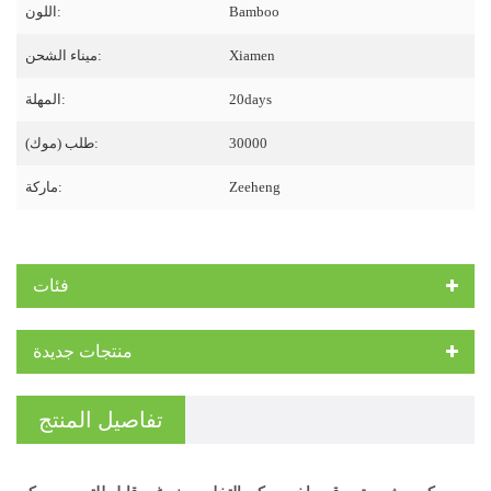
Bamboo
اللون:
Xiamen
ميناء الشحن:
20days
المهلة:
30000
طلب (موك):
Zeeheng
ماركة:
فئات
منتجات جديدة
تفاصيل المنتج