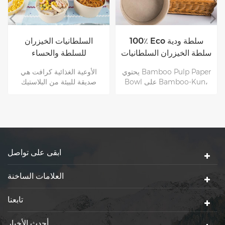
يمكن التخلص منها يسلب
100٪ Eco سلطة ودية
سلطة الخيزران مع أغطية
سلطة الخيزران السلطانيات
مع الأغطية
الأوعية الورقية صديقة للبيئة
يحتوي Bamboo Pulp Paper
وصحية أكثر من الأوعية
Bowl على Bamboo-Kun،
البلاستيكية.ومع ذلك ، فإن
الذي يحتوي على مضاد للجراثيم
الموارد الخشبية محدودة ودورة
و مقاوم للرطوبة خصائص.
إنتاج الأشجار طويلة جدًا.لذلك ،
لذلك، عملية إنتاج وعاء الورق
تعتبر أوعية لب الخيزران
وعملية استخدام العملاء أكثر
(الخيزران لديه دورة نمو سريعة)
صحة و صحة. مناسبة للطعام
مكونًا مهمًا في تغليف المواد
التعبئة والتغليف.
الغذائية في المستقبل
ابقى على تواصل
العلامات الساخنة
تابعنا
أحدث الأخبار