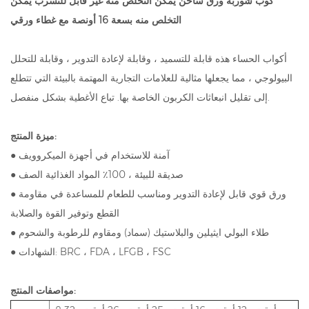
كوب شوربة ورق ساخن يمكن التخلص منه غير قابل للتسرب يمكن
التخلص منه بسعة 16 أونصة مع غطاء ورقي
أكواب الحساء هذه قابلة للتسميد ، وقابلة لإعادة التدوير ، وقابلة للتحلل
البيولوجي ، مما يجعلها مثالية للعلامات التجارية المهتمة بالبيئة التي تتطلع
إلى تقليل انبعاثات الكربون الخاصة بها. تباع الأغطية بشكل منفصل.
ميزة المنتج:
● آمنة للاستخدام في أجهزة الميكروويف
● صديقة للبيئة ، 100٪ المواد الغذائية الصف
● ورق قوي قابل لإعادة التدوير ومناسب للطعام للمساعدة في مقاومة
القطع وتوفير القوة والصلابة
● طلاء البولي ايثيلين والبلاستيك (سماد) ومقاوم للرطوبة والشحوم
● الشهادات: BRC ، FDA ، LFGB ، FSC
مواصفات المنتج: