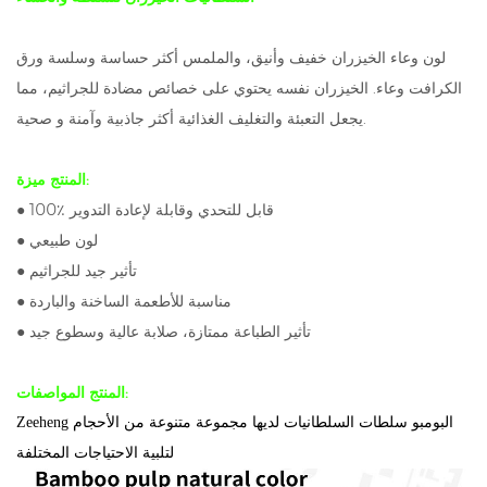
لون وعاء الخيزران خفيف وأنيق، والملمس أكثر حساسة وسلسة ورق
الكرافت وعاء. الخيزران نفسه يحتوي على خصائص مضادة للجراثيم، مما
يجعل التعبئة والتغليف الغذائية أكثر جاذبية وآمنة و صحية.
المنتج ميزة:
● 100٪ قابل للتحدي وقابلة لإعادة التدوير
● لون طبيعي
● تأثير جيد للجراثيم
● مناسبة للأطعمة الساخنة والباردة
● تأثير الطباعة ممتازة، صلابة عالية وسطوع جيد
المنتج المواصفات:
Zeeheng البومبو سلطات السلطانيات لديها مجموعة متنوعة من الأحجام
لتلبية الاحتياجات المختلفة