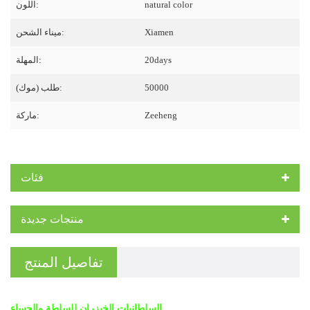
natural color
اللون:
Xiamen
ميناء الشحن:
20days
المهلة:
50000
طلب (موك):
Zeeheng
ماركة:
فئات
منتجات جديدة
تفاصيل المنتج
السلطانيات الخيزران للسلطة والحساء