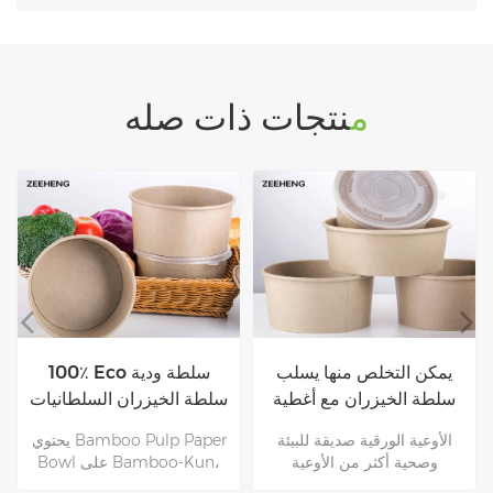
منتجات ذات صله
اء سلطة
يمكن التخلص منها يسلب
100٪ Eco سل
طانيات
سلطة الخيزران مع أغطية
سلطة الخيزران السل
مع الأغطية
س بحماية
الأوعية الورقية صديقة للبيئة
لى لب الخشب
وصحية أكثر من الأوعية
واد جديدة
البلاستيكية.ومع ذلك ، فإن
الذي يحتوي على مضاد ل