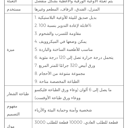
يتم تعبئة الأوعية الورقية والأغطية بشكل منفصل
التعبئة
المنزل، الفندق، الزفاف، المطعم وغيرها
مستخدم
1. بديل صديق للبيئة للأوعية البلاستيكية
2. قابلة لإعادة التدوير بنسبة 100%
3. مقاومة للتسرب والشحوم
4. يمكن وضعها في الميكروويف
5. مناسب للأطعمة الساخنة والباردة
ميزة
6. يتحمل درجة حرارة تصل إلى 120 درجة مئوية
ورق أبيض 320 جرامًا للمتر المربع
7.
8. مجموعة متنوعة من الأحجام
9. الطباعة المخصصة متاحة
ما يصل إلى 6 ألوان (وعاء ورق الطباعة فليكسو
طباعة الشعار
ووعاء ورق طباعة الأوفست)
مفهوم
شخصية وآمنة وحماية البيئة والأزياء
التصميم
3000 قطعة للطلب العادي، 10000 قطعة للطلب
موك