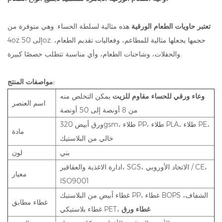
تعتبر حاويات الطعام الورقية
هذه مثالية لسلطة الحساء. وهي متوفرة من
4oz إلى 50oz. حجمها يجعلها مثالية للمطاعم، وفعاليات تقديم الطعام،
والحفلات، وشاحنات الطعام، وأي مناسبة تتطلب حصصًا كبيرة.
مواصفات المنتج:
وعاء ورقي للحساء مقاوم للزيت
يمكن التخلص منه
اسم العنصر
من 8 أونصة إلى 50 أونصة
ورق أبيض 320gsm، طلاء PP، طلاء PLA، طلاء PE،
مادة
خالي من البلاستيك
بني
لون
ادارة الاغذية والعقاقير، SGS، الاتحاد الأوروبي / CE،
معيار
ISO9001
غطاء أبيض من البلاستيك PP، غطاء BOPS الشفاف،
غطاء مطابق
غطاء ورق
غطاء بلاستيكي PET،