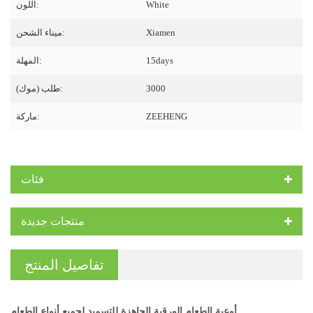
White
اللون:
Xiamen
ميناء الشحن:
15days
المهلة:
3000
طلب (موك):
ZEEHENG
ماركة:
فئات
منتجات جديدة
تفاصيل المنتج
أوعية الطعام الورقية الجاهزة للتسميد لجميع أنواع الطعام