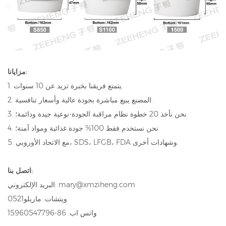
مزايانا:
1. يتمتع فريقنا بخبرة تزيد عن 10 سنوات.
2. المصنع يبيع مباشرة بجودة عالية وأسعار تنافسية.
3. نحن نأخذ 20 خطوة نظام مراقبة الجودة-نوعية جيدة ودائمة؛
4. نحن نستخدم فقط 100% جودة غذائية ومواد آمنة؛
5. مع الاتحاد الأوروبي، SDS، LFGB، FDA وشهادات أخرى.
اتصل بنا:
البريد الإلكتروني: mary@xmziheng.com
ويتشات: ماريلو0521
واتس اب: 86-15960547796