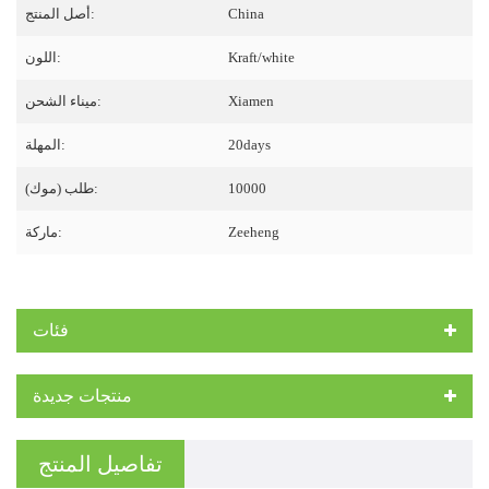
China
أصل المنتج:
Kraft/white
اللون:
Xiamen
ميناء الشحن:
20days
المهلة:
10000
طلب (موك):
Zeeheng
ماركة:
فئات
منتجات جديدة
تفاصيل المنتج