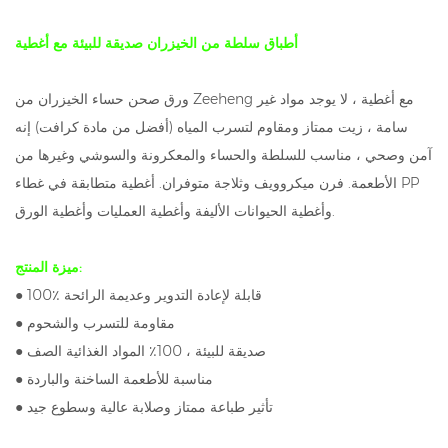
أطباق سلطة من الخيزران صديقة للبيئة مع أغطية
ورق صحن حساء الخيزران من Zeeheng مع أغطية ، لا يوجد مواد غير
سامة ، زيت ممتاز ومقاوم لتسرب المياه (أفضل من مادة كرافت) إنه
آمن وصحي ، مناسب للسلطة والحساء والمعكرونة والسوشي وغيرها من
الأطعمة. فرن ميكروويف وثلاجة متوفران. أغطية متطابقة في غطاء PP
وأغطية الحيوانات الأليفة وأغطية العمليات وأغطية الورق.
ميزة المنتج:
● 100٪ قابلة لإعادة التدوير وعديمة الرائحة
● مقاومة للتسرب والشحوم
● صديقة للبيئة ، 100٪ المواد الغذائية الصف
● مناسبة للأطعمة الساخنة والباردة
● تأثير طباعة ممتاز وصلابة عالية وسطوع جيد