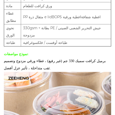
ورق كرافت للطعام
مادة
غطاء
e lidBOPS اغطية شفافةاغطية ورقية
PP مثقال ذرة
مطابق
330gsm + بطانة PE / جيش التحرير الشعبى الصينى
نحوي
مزدوجة
الورق
طباعة أوفست / فلكسوغرافية
طباعة
نموذج مواصفات:
برميل كرافت سميك 330 جم (غير رفيع) ، غطاء ورقي مزدوج وتصميم
ثقب متداخلة ، تأثير عزل أفضل.