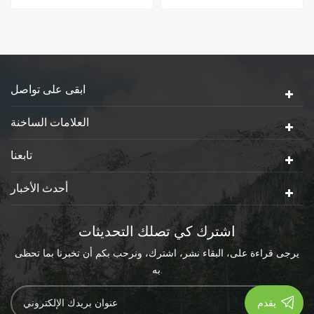
البلاستيكية.ومع ذلك ، فإن
الذي يحتوي على مضاد للجراثيم
الموارد الخشبية محدودة ودورة
و مقاوم للرطوبة خصائص.
إنتاج الأشجار طويلة جدًا.لذلك ،
لذلك، عملية إنتاج وعاء الورق
تعتبر أوعية لب الخيزران
وعملية استخدام العملاء أكثر
(الخيزران لديه دورة نمو سريعة)
صحة و صحة. مناسبة للطعام
مكونًا مهمًا في تغليف المواد
التعبئة والتغليف.
الغذائية في المستقبل
ابقى على تواصل
العلامات الساخنة
تابعنا
أحدث الأخبار
اشترك كي تصلك التحديثات
يرجى قراءة على، البقاء نشر، اشترك، ونرحب بكم أن تخبرنا بما تحظى
به.