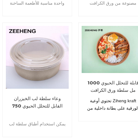
مصنوعة من ورق الكرافت
واحدة مناسبة للأطعمة الساخنة
لمخصص للطعام , وهو مصنوع
والباردة . وتتم طباعتها باستخدام
من ألياف نباتية نقية , دون
أحبار مائية صديقة للبيئة .
ضافة أي مواد ضارة إلى جسم
نستخدم لوحة عالية الجودة
لإنسان . وقد اجتازت شهادات
للخدمة الشاقة , مما يمنح
مختلفة .
الأوعية الخاصة بنا ثباتًا فائقًا ,
تناسب غطاء أفضل والعزل
قابلة للتحلل الحيوي 1000
مل سلطة ورق الكرافت
السلطانيات مع اغطية
وعاء سلطة لب الخيزران
تحتوي أوعية Ziheng kraft
القابل للتحلل الحيوي 750
لورقية على بطانة داخلية من
مل
PLA مصنوعة من نشا نباتي ،
نح مكانك هيمنة صديقة للبيئة ،
يمكن استخدام أطباق سلطة لب
ي صديقة للبيئة وقابلة لإعادة
الخيزران من Ziheng مع أغطية
التدوير.