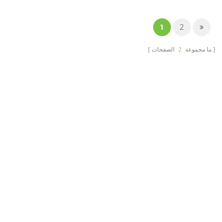
للسلطة والفلفل الحار والآيس
كريم والحلوى والعديد من
الأطعمة الساخنة أو الباردة
1
2
الأخرى.
ما مجموعه
2
الصفحات