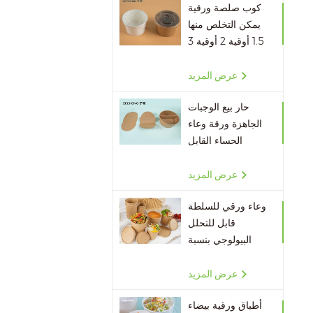
كوب صلصة ورقية
يمكن التخلص منها
1.5 أوقية 2 أوقية 3
أوقية 4 أوقية
عرض المزيد
حار بيع الوجبات
الجاهزة ورقة وعاء
الحساء القابل
للتصرف مقسم
الورق
عرض المزيد
وعاء ورقي للسلطة
قابل للتحلل
البيولوجي بنسبة
100٪ بالجملة
عرض المزيد
أطباق ورقية بيضاء