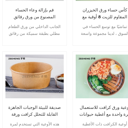
كأس حساء ورق الخيزران
قم بإزالة وعاء الحساء
المقاوم للزيت 8 أوقية مع
المصنوع من ورق رقائق
غطاء ورقي
الألومنيوم مع غطاء مقبب من
تماشيًا مع توسع الحساء في
الجانب الداخلي من ورق الطعام
PET
لسوق ، لدينا مجموعة واسعة
مطلي بطبقة سميكة من رقائق
من حلول التعبئة والتغليف.
الألومنيوم لتعزيز تأثير العزل
ن المنتجات المناسبة للتجميد
البارد وحل مشكلة تسرب الماء
أفران الميكروويف والأفران ،
وتسرب الزيت. المظهر أفضل
إلى تلك المناسبة لخزائن
من وعاء الورق العادي.
التخزين على الساخن ، أو
مقاومة الشحوم للوجبات
سريعة والمهرجانات والأطعمة
، لدينا حل لمتطلباتك.
وعية ورق كرافت للاستعمال
صديقة للبيئة الوجبات الجاهزة
ة واحدة مع أغطية حيوانات
القابلة للتحلل كرافت ورقة
أليفة 32 أونصة
الغذاء وعاء الحساء مع غطاء
أوعية الكرافت ذات الأغطية
هذه الأوعية التي تستخدم لمرة