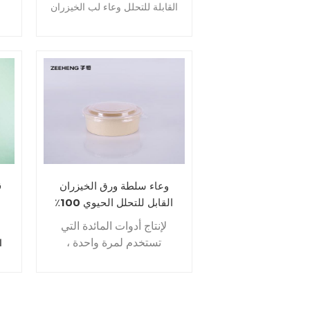
القابلة للتحلل
وعاء لب الخيزران
مع طلاء جيش التحرير الشعبى
ا
الصينى أو البولي ايثيلين. إنها
مادة مخصصة للطعام ، ومتجددة
إ
، وصديقة للبيئة. إنه نوع دائري ،
ا
قابل لإعادة التدوير ، قابل
للميكروويف.
وعاء سلطة ورق الخيزران
القابل للتحلل الحيوي 100٪
مع أغطية
لإنتاج أدوات المائدة التي
تستخدم لمرة واحدة ،
ا
نستخدم فقط المواد الخام
السليلوزية المعتمدة للاتصال
لم
مع الطعام ، ويتم إنتاج الورق
فه
فقط من الغابات المتجددة.