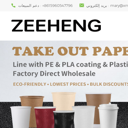
mary@xm
بريد إلكتروني :
+8615960547796
دعم المبيعات :