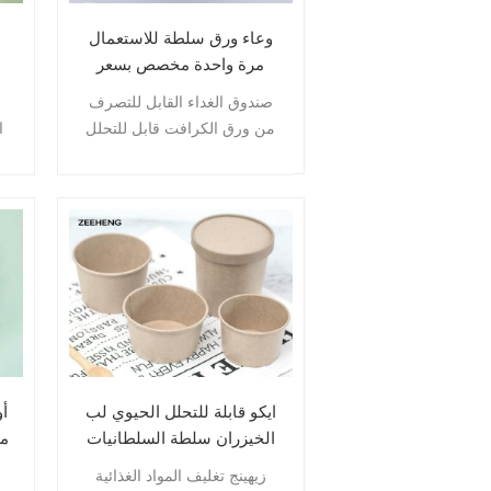
وعاء ورق سلطة للاستعمال
مرة واحدة مخصص بسعر
الجملة مع غطاء 1500 مل
صندوق الغداء القابل للتصرف
من ورق الكرافت صندوق
من ورق الكرافت قابل للتحلل
ا
تغليف الأطعمة الجاهزة
البيولوجي ومقاوم للزيت ومانع
للتسرب، ومناسب لجميع أنواع
م
الطعام.
و
ال
ايكو قابلة للتحلل الحيوي لب
أ
الخيزران سلطة السلطانيات
مر
زيهينج
تغليف المواد الغذائية