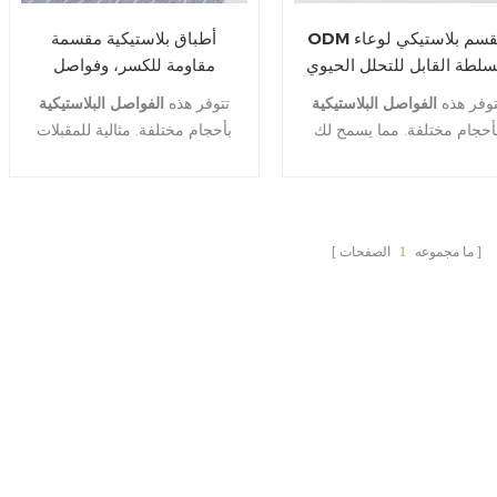
ODM مقسم بلاستيكي لوعاء
أطباق بلاستيكية مقسمة
سلطة القابل للتحلل الحيوي
مقاومة للكسر، وفواصل
للأوعية الورقية
توفر هذه
الفواصل البلاستيكية
تتوفر هذه
الفواصل البلاستيكية
أحجام مختلفة. مما يسمح لك
بأحجام مختلفة.
مثالية للمقبلات
بالحصول على ثلاثة مكونات
والمقبلات والخيارات الجاهزة،
منفصلة داخل الوعاء.
فهي طريقة رائعة للتعبير عن
الأناقة والاهتمام بالبيئة
ما مجموعه
1
الصفحات