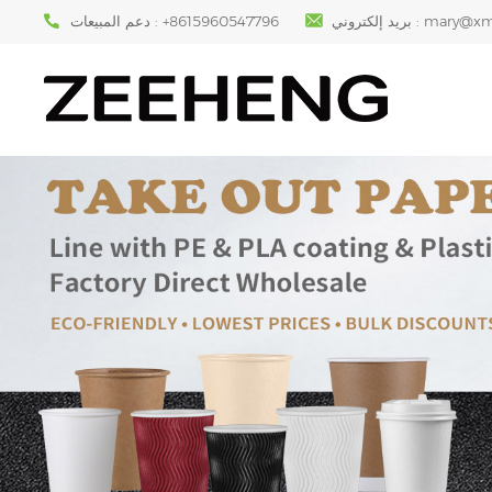
mary@xm
بريد إلكتروني :
+8615960547796
دعم المبيعات :