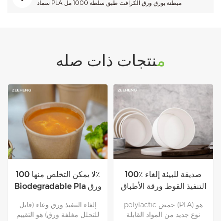
سماد PLA مبطنة بورق ورق الكرافت طبق سلطة 1000 مل
منتجات ذات صله
أطباق ورقية بيضاء قابلة
100٪ صديقة للبيئة إلغاء
للتحلل بيولوجيًا بنسبة 100٪
التنفيذ القوط ورقة الأطباق
مع أغطية
مع الأغطية
Polylactic acid (PLA) هو نوع
polylactic حمض (PLA) هو
من البوليمر المبلمر بحمض
نوع جديد من المواد القابلة