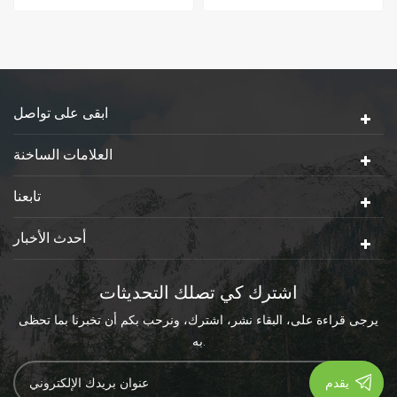
اللبنيك كمادة خام رئيسية.
للتحلل القابلة للتحلل والصديق
مصدر المواد الخام كاف
للبيئة، والتي تصنع من المواد
ومتجدد. عملية إنتاج حمض
الخام النشا التي اقترحتها موارد
polylactic خالية من التلوث ،
النباتات المتجددة (مثل الذرة).
ويمكن أن يتحلل المنتج بيولوجيًا
لتحقيق الدوران في الطبيعة ،
لذلك فهو مادة بوليمر خضراء
ابقى على تواصل
مثالية.
العلامات الساخنة
تابعنا
أحدث الأخبار
اشترك كي تصلك التحديثات
يرجى قراءة على، البقاء نشر، اشترك، ونرحب بكم أن تخبرنا بما تحظى
به.