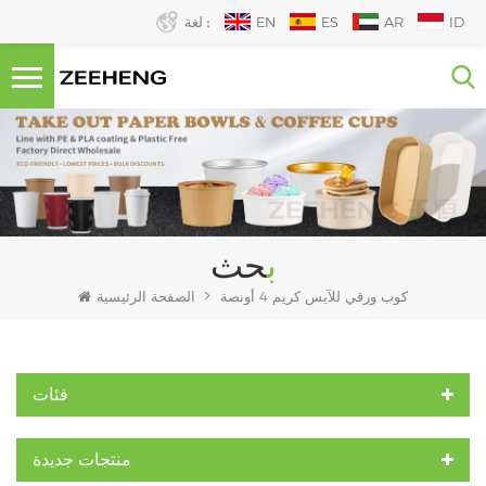
ID
AR
ES
EN
لغة :
بحث
كوب ورقي للآيس كريم 4 أونصة
الصفحة الرئيسية
فئات
منتجات جديدة