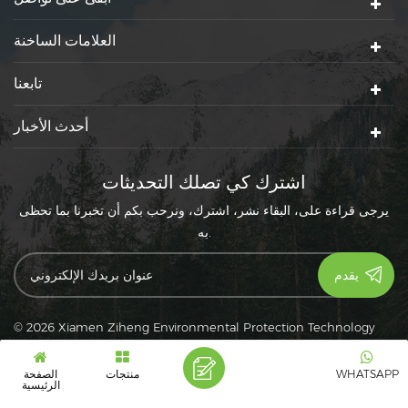
العلامات الساخنة
تابعنا
أحدث الأخبار
اشترك كي تصلك التحديثات
يرجى قراءة على، البقاء نشر، اشترك، ونرحب بكم أن تخبرنا بما تحظى
به.
© 2026 Xiamen Ziheng Environmental Protection Technology
سياسة خاصة
|
XML
|
Co., Ltd. كل الحقوق محفوظة.
|
خريطة الموقع
دعم شبكة IPv6
IPv6
WHATSAPP
منتجات
الصفحة
الرئيسية