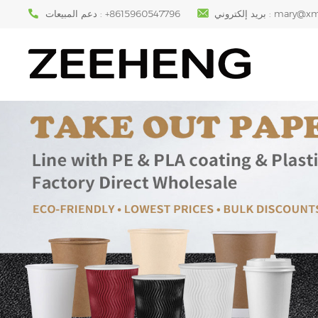
mary@xm
بريد إلكتروني :
+8615960547796
دعم المبيعات :