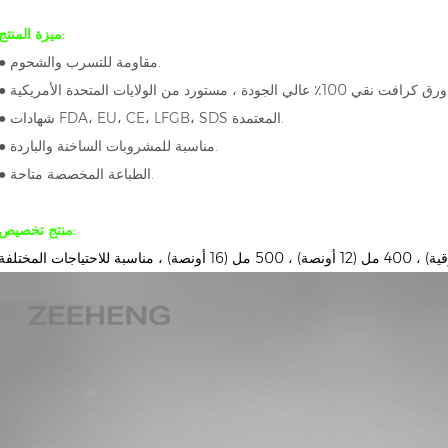
ميزة المنتج:
● مقاومة للتسرب والشحوم.
ن الولايات المتحدة الأمريكية.
● شهادات FDA، EU، CE، LFGB، SDS المعتمدة.
● مناسبة للمشروبات الساخنة والباردة.
الطباعة المخصصة متاحة.
●
:
منتج
تخصيص