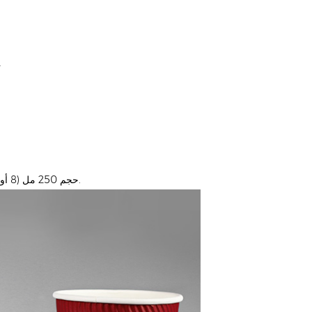
● ورق كرافت نقي 100٪ عالي الجودة ، مستورد م
حجم 250 مل (8 أوقية) ، 400 مل (12 أونصة) ، 500 مل (16 أونصة) ، مناسبة للاحتياجات المختلفة.