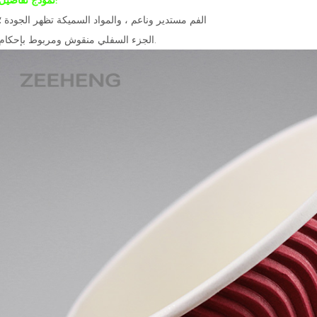
:
نموذج
تفاصيل
الفم مستدير وناعم ، والمواد السميكة تظهر الجودة ؛
الجزء السفلي منقوش ومربوط بإحكام.