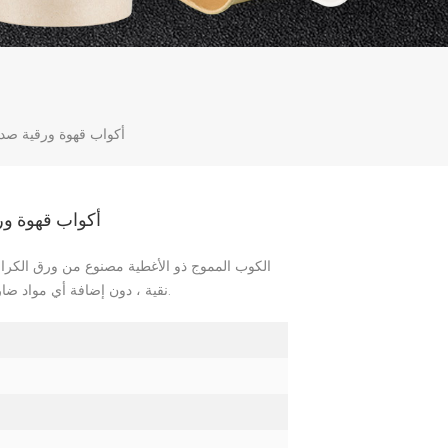
أكواب قهوة ورقية صديقة للبيئ
أكواب قهوة ورقية ص
الكوب المموج ذو الأغطية مصنوع من ورق الكرا
نقية ، دون إضافة أي مواد ضارة لجسم الإنسان ، وقد اجتاز العديد من الشهادات.