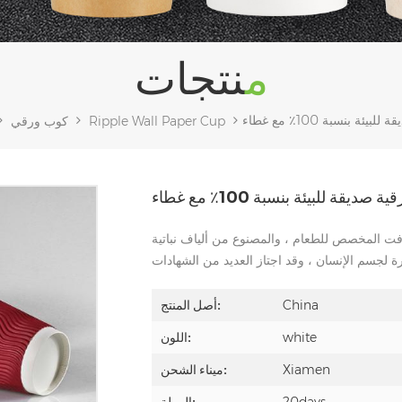
منتجات
ة بنسبة 100٪ مع غطاء
Ripple Wall Paper Cup
كوب ورقي
ديقة للبيئة بنسبة 100٪ مع غطاء
فت المخصص للطعام ، والمصنوع من ألياف نباتية
China
أصل المنتج:
white
اللون:
Xiamen
ميناء الشحن: